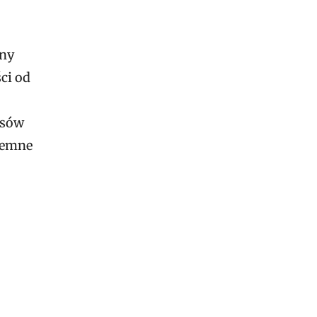
any
ci od
rsów
ujemne