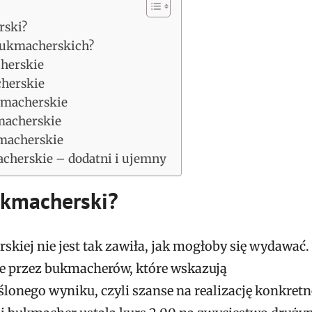
rski?
 bukmacherskich?
cherskie
cherskie
kmacherskie
macherskie
kmacherskie
cherskie – dodatni i ujemny
bukmacherski?
skiej nie jest tak zawiła, jak mogłoby się wydawać.
e przez bukmacherów, które wskazują
onego wyniku, czyli szanse na realizację konkret