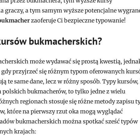
ana przez bukmachera, tym wyższe kursy
a graczy, a tym samym wyższe potencjalne wygran
 bukmacher
zaoferuje Ci bezpieczne typowanie!
 kursów bukmacherskich?
cherskich może wydawać się prostą kwestią, jedna
 gdy przyjrzeć się różnym typom oferowanych kur
ują te same dane, lecz w różny sposób. Typy kursów,
 polskich bukmacherów, to tylko jedne z wielu
óżnych regionach stosuje się różne metody zapisu t
, które na pierwszy rzut oka mogą wyglądać
ładów bukmacherskich można spotkać sześć typów
nych krajach: