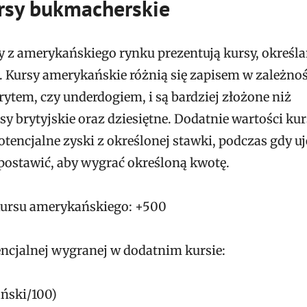
rsy bukmacherskie
 z amerykańskiego rynku prezentują kursy, określ
. Kursy amerykańskie różnią się zapisem w zależnoś
rytem, czy underdogiem, i są bardziej złożone niż
y brytyjskie oraz dziesiętne. Dodatnie wartości ku
tencjalne zyski z określonej stawki, podczas gdy 
 postawić, aby wygrać określoną kwotę.
kursu amerykańskiego: +500
encjalnej wygranej w dodatnim kursie:
ański/100)