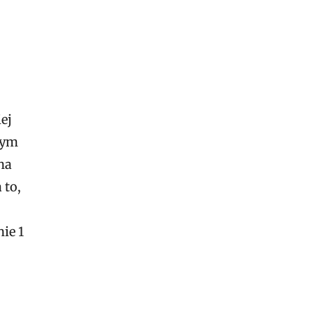
ej
tym
na
 to,
ie 1