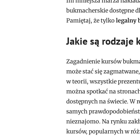
Im mniejsza marża nakład
bukmacherskie dostępne dl
Pamiętaj, że tylko
legalny
Jakie są rodzaje
Zagadnienie kursów bukma
może stać się zagmatwane,
w teorii, wszystkie prezent
można spotkać na stronach
dostępnych na świecie. W r
samych prawdopodobieństw
nieznajomo. Na rynku zak
kursów, popularnych w róż