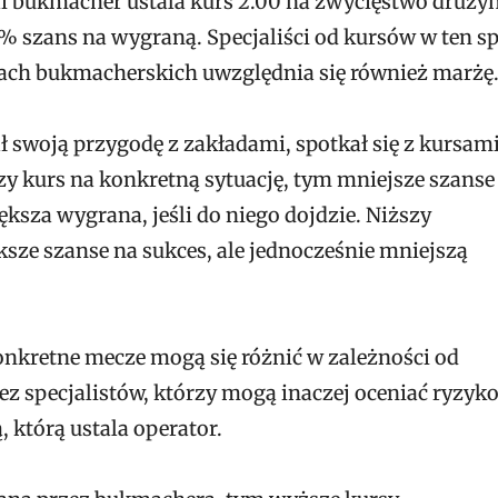
śli bukmacher ustala kurs 2.00 na zwycięstwo drużyn
0% szans na wygraną. Specjaliści od kursów w ten s
rsach bukmacherskich uwzględnia się również marżę
ł swoją przygodę z zakładami, spotkał się z kursam
 kurs na konkretną sytuację, tym mniejsze szanse
ększa wygrana, jeśli do niego dojdzie. Niższy
sze szanse na sukces, ale jednocześnie mniejszą
nkretne mecze mogą się różnić w zależności od
 specjalistów, którzy mogą inaczej oceniać ryzyko
 którą ustala operator.