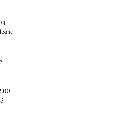
iej
kście
e
2.00
ąć