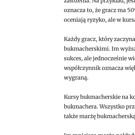
założenia. Na przykład, je
oznacza to, że gracz ma 5
oceniają ryzyko, ale w ku
Każdy gracz, który zaczyna
bukmacherskimi. Im wyższy
sukces, ale jednocześnie wi
współczynnik oznacza więk
wygraną.
Kursy bukmacherskie na ko
bukmachera. Wszystko przez
także marżę bukmacherską,