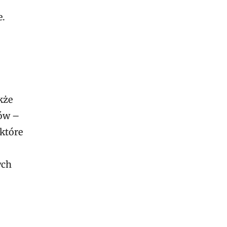
e.
kże
sów –
 które
ych