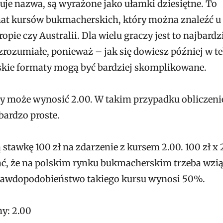
uje nazwa, są wyrażone jako ułamki dziesiętne. To
mat kursów bukmacherskich, który można znaleźć u
ie czy Australii. Dla wielu graczy jest to najbardz
 zrozumiałe, ponieważ – jak się dowiesz później w te
skie formaty mogą być bardziej skomplikowane.
tny może wynosić 2.00. W takim przypadku obliczeni
bardzo proste.
 stawkę 100 zł na zdarzenie z kursem 2.00. 100 zł x 
tać, że na polskim rynku bukmacherskim trzeba wzi
rawdopodobieństwo takiego kursu wynosi 50%.
y: 2.00