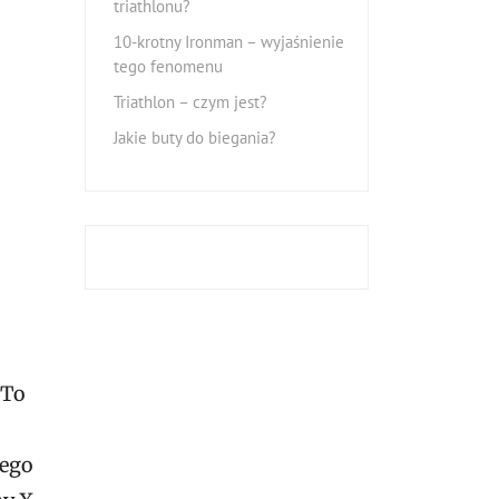
triathlonu?
10-krotny Ironman – wyjaśnienie
tego fenomenu
Triathlon – czym jest?
Jakie buty do biegania?
 To
nego